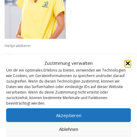
Heilpraktikerin
Salomonstr.11
04103 Leipzig
Zustimmung verwalten
Um dir ein optimales Erlebnis zu bieten, verwenden wir Technologien
Tel. 0341- 35592240
wie Cookies, um Geräteinformationen zu speichern und/oder darauf
kontakt@natuerlichfit-leipzig.de
E-Mail:
zuzugreifen. Wenn du diesen Technologien zustimmst, können wir
Daten wie das Surfverhalten oder eindeutige IDs auf dieser Website
verarbeiten. Wenn du deine Zustimmung nicht erteilst oder
WHATSAPP
zurückziehst, können bestimmte Merkmale und Funktionen
beeinträchtigt werden.
0163 / 9719019
Akzeptieren
Für Terminwünsche und organisatorische Rückfragen. Bitte keine Befunde,
Diagnosen, Laborwerte oder sensiblen Gesundheitsdaten senden.
Ablehnen