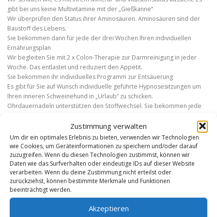
gibt bei uns keine Multivitamine mit der „Gießkanne“
Wir überprüfen den Status ihrer Aminosäuren. Aminosäuren sind der
Baustoff des Lebens.
Sie bekommen dann für jede der drei Wochen Ihren individuellen
Ernährungsplan
Wir begleiten Sie mit 2 x Colon-Therapie zur Darmreinigung in jeder
Woche. Das entlastet und reduziert den Appetit.
Sie bekommen ihr individuelles Programm zur Entsäuerung
Es gibt für Sie auf Wunsch individuelle geführte Hypnosesitzungen um
Ihren inneren Schweinehund in „Urlaub“ zu schicken.
Ohrdauernadeln unterstützen den Stoffwechsel. Sie bekommen jede
Woche neue Nadeln gesetzt.
Zustimmung verwalten
Wir wollen, dass es für Sie 3 wunderbare, erfolgreiche Wochen werden.
Um dir ein optimales Erlebnis zu bieten, verwenden wir Technologien
wie Cookies, um Geräteinformationen zu speichern und/oder darauf
zuzugreifen. Wenn du diesen Technologien zustimmst, können wir
Daten wie das Surfverhalten oder eindeutige IDs auf dieser Website
verarbeiten. Wenn du deine Zustimmung nicht erteilst oder
JULIA REUL
zurückziehst, können bestimmte Merkmale und Funktionen
beeinträchtigt werden.
Akzeptieren