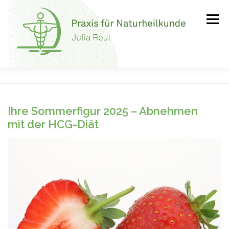
Zum
Inhalt
Menü
springen
PRAXIS
THERAPIEN
ABNEHMEN & FASTEN
Ihre Sommerfigur 2025 – Abnehmen
mit der HCG-Diät
KOSTENLOSE ERSTBERATUNG
KONTAKT