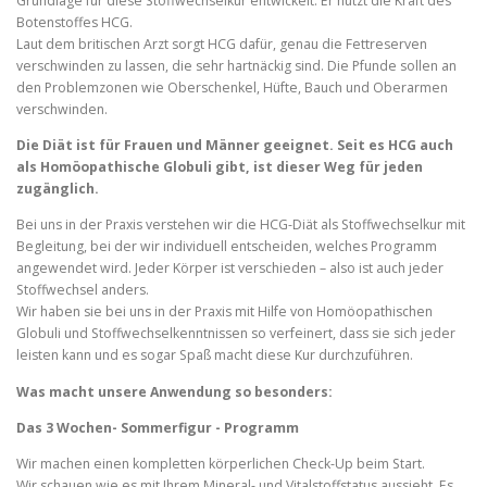
Grundlage für diese Stoffwechselkur entwickelt. Er nutzt die Kraft des
Botenstoffes HCG.
Laut dem britischen Arzt sorgt HCG dafür, genau die Fettreserven
verschwinden zu lassen, die sehr hartnäckig sind. Die Pfunde sollen an
den Problemzonen wie Oberschenkel, Hüfte, Bauch und Oberarmen
verschwinden.
Die Diät ist für Frauen und Männer geeignet. Seit es HCG auch
als Homöopathische Globuli gibt, ist dieser Weg für jeden
zugänglich.
Bei uns in der Praxis verstehen wir die HCG-Diät als Stoffwechselkur mit
Begleitung, bei der wir individuell entscheiden, welches Programm
angewendet wird. Jeder Körper ist verschieden – also ist auch jeder
Stoffwechsel anders.
Wir haben sie bei uns in der Praxis mit Hilfe von Homöopathischen
Globuli und Stoffwechselkenntnissen so verfeinert, dass sie sich jeder
leisten kann und es sogar Spaß macht diese Kur durchzuführen.
Was macht unsere Anwendung so besonders:
Das 3 Wochen- Sommerfigur - Programm
Wir machen einen kompletten körperlichen Check-Up beim Start.
Wir schauen wie es mit Ihrem Mineral- und Vitalstoffstatus aussieht. Es