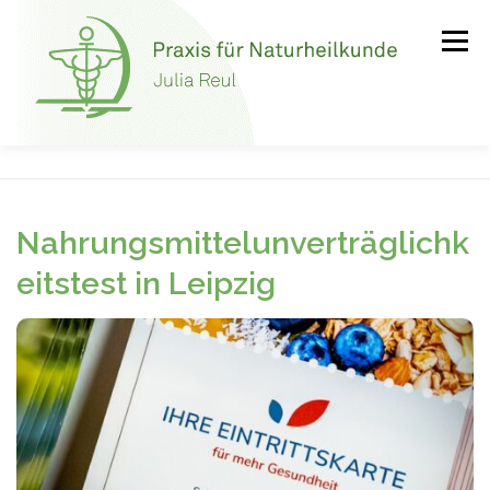
Zum
Inhalt
Menü
springen
PRAXIS
THERAPIEN
ABNEHMEN & FASTEN
Nahrungsmittelunverträglichk
KOSTENLOSE ERSTBERATUNG
KONTAKT
eitstest in Leipzig