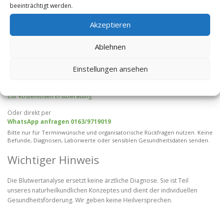
Fragen.
beeinträchtigt werden.
Ihr erster Schritt
Akzeptieren
Wenn Sie mehr über Ihren Körper erfahren möchten und Beschwerden
Ablehnen
endlich gezielt angehen wollen, laden wir Sie herzlich zu einem
unverbindlichen Erstgespräch ein. Wir nehmen uns Zeit für Ihre Fragen
Einstellungen ansehen
und begleiten Sie persönlich durch jeden Schritt.
Wir freuen uns darauf, Sie kennenzulernen.
Zur kostenlosen Erstberatung
Oder direkt per
WhatsApp anfragen 0163/9719019
Bitte nur für Terminwünsche und organisatorische Rückfragen nutzen. Keine
Befunde, Diagnosen, Laborwerte oder sensiblen Gesundheitsdaten senden.
Wichtiger Hinweis
Die Blutwertanalyse ersetzt keine ärztliche Diagnose. Sie ist Teil
unseres naturheilkundlichen Konzeptes und dient der individuellen
Gesundheitsförderung. Wir geben keine Heilversprechen.