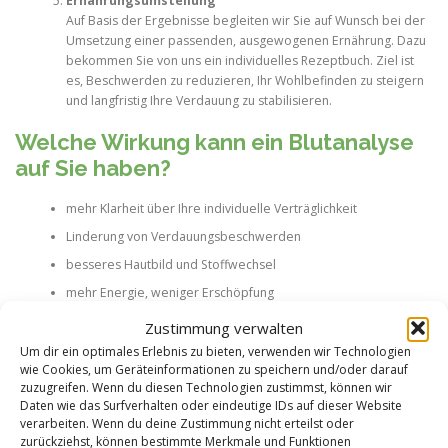
Ernährungsumstellung
Auf Basis der Ergebnisse begleiten wir Sie auf Wunsch bei der
Umsetzung einer passenden, ausgewogenen Ernährung. Dazu
bekommen Sie von uns ein individuelles Rezeptbuch. Ziel ist
es, Beschwerden zu reduzieren, Ihr Wohlbefinden zu steigern
und langfristig Ihre Verdauung zu stabilisieren.
Welche Wirkung kann ein Blutanalyse
auf Sie haben?
mehr Klarheit über Ihre individuelle Verträglichkeit
Linderung von Verdauungsbeschwerden
besseres Hautbild und Stoffwechsel
mehr Energie, weniger Erschöpfung
bewusster Umgang mit Ernährung ohne Verzichtsfrust
Zustimmung verwalten
Um dir ein optimales Erlebnis zu bieten, verwenden wir Technologien
Ist die Untersuchung sicher?
wie Cookies, um Geräteinformationen zu speichern und/oder darauf
zuzugreifen. Wenn du diesen Technologien zustimmst, können wir
Die Blutabnahme ist ein routinierter, sehr gut verträglicher Vorgang. Sie
Daten wie das Surfverhalten oder eindeutige IDs auf dieser Website
können danach Ihren Alltag wie gewohnt fortsetzen. Wir arbeiten mit
verarbeiten. Wenn du deine Zustimmung nicht erteilst oder
langjährig erprobten Labormethoden und begleiten Sie bei allen
zurückziehst, können bestimmte Merkmale und Funktionen