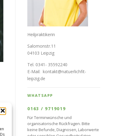
Heilpraktikerin
Salomonstr.11
04103 Leipzig
Tel. 0341- 35592240
E-Mail:
kontakt@natuerlichfit-
leipzig.de
WHATSAPP
0163 / 9719019
Für Terminwünsche und
n
organisatorische Rückfragen. Bitte
sen
keine Befunde, Diagnosen, Laborwerte
IDs
oder sensiblen Gesundheitsdaten