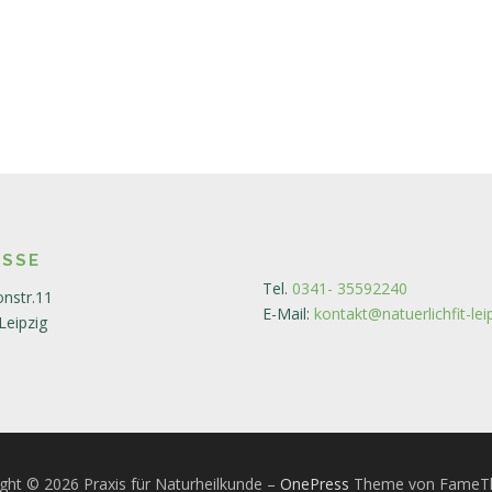
ESSE
Tel.
0341- 35592240
nstr.11
E-Mail:
kontakt@natuerlichfit-lei
Leipzig
ght © 2026 Praxis für Naturheilkunde
–
OnePress
Theme von FameT