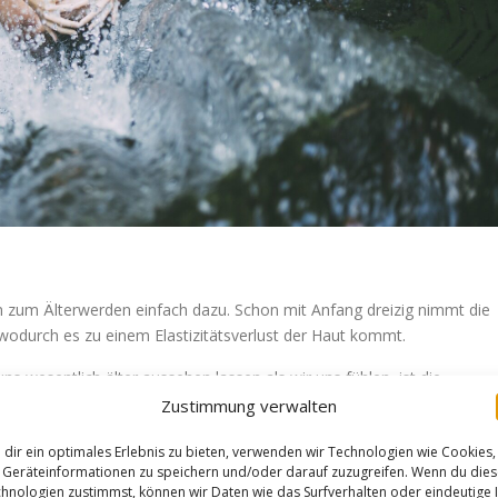
n zum Älterwerden einfach dazu. Schon mit Anfang dreizig nimmt die
, wodurch es zu einem Elastizitätsverlust der Haut kommt.
 wesentlich älter aussehen lassen als wir uns fühlen, ist die
l eine der besten und risikoarmen Hilfsmethoden.
Zustimmung verwalten
 bindet unter der Haut die Feuchtigkeit. Das lässt die tieferen Falte
dir ein optimales Erlebnis zu bieten, verwenden wir Technologien wie Cookies,
t wirken.
Geräteinformationen zu speichern und/oder darauf zuzugreifen. Wenn du die
hnologien zustimmst, können wir Daten wie das Surfverhalten oder eindeutige 