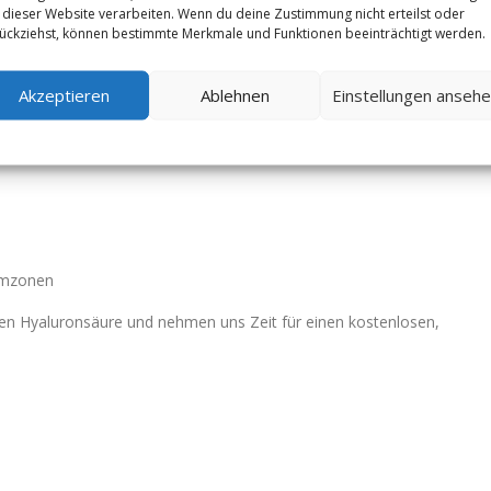
 dieser Website verarbeiten. Wenn du deine Zustimmung nicht erteilst oder
l es ist bestimmte Muskelpartien zu lähmen, wirkt die
ückziehst, können bestimmte Merkmale und Funktionen beeinträchtigt werden.
fürchteten Maskeneffekt.
Akzeptieren
Ablehnen
Einstellungen anseh
emzonen
zten Hyaluronsäure und nehmen uns Zeit für einen kostenlosen,